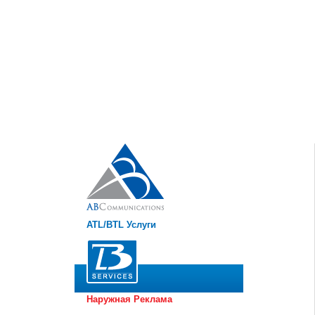
ATL/BTL Услуги
Агентство было основано в
2006 году. Стала первой BTL
компанией в Армении,
которая проводила BTL-акции
в регионах.
посетить веб-сайт
Наружная Реклама
За более, чем десять лет