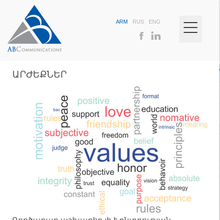
ARM
RUS
ENG
ԱՐԺԵՔՆԵՐ
Գործարար աշխարհը լի է ընտրության